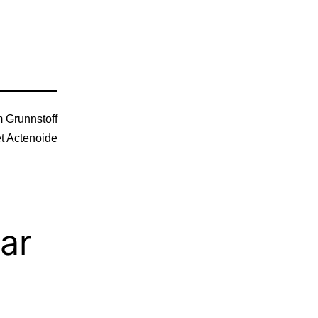
om
Grunnstoff
et
Actenoide
ar