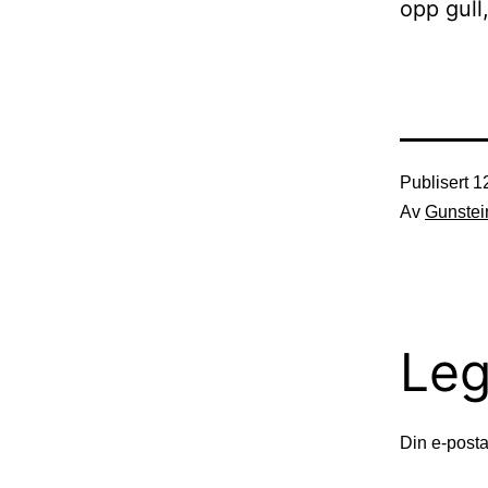
opp gull
Publisert
1
Av
Gunstei
Leg
Din e-postad