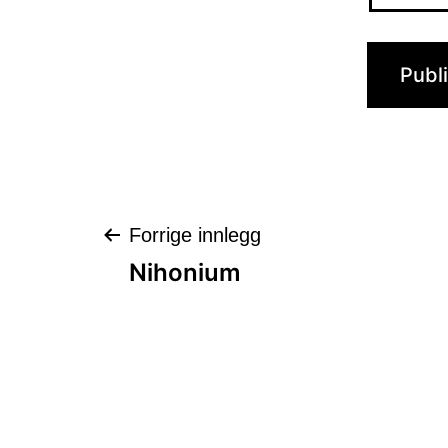
Innleggsnaviga
Forrige innlegg
Nihonium