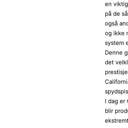
en vikti
på de så
også and
og ikke 
system e
Denne ga
det velk
prestisj
Californ
spydspis
I dag er
blir pro
ekstremt