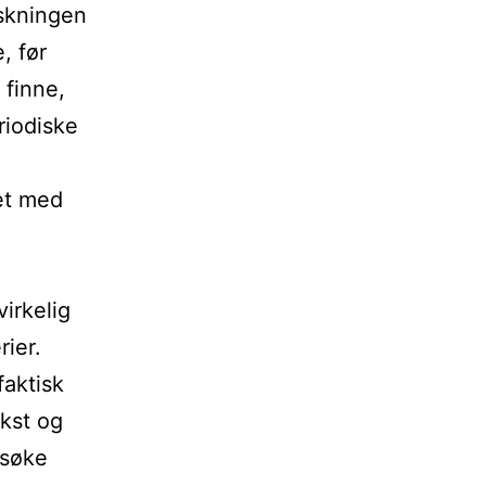
rskningen
, før
 finne,
riodiske
et med
virkelig
ier.
faktisk
ekst og
 søke