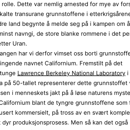
g rolle. Dette var nemlig arnested for mye av fo
kalte transurane grunnstoffene i etterkrigsårene
re land begynte å melde seg på i kampen om å
minst navngi, de store blanke rommene i det pe
tter Uran.
ngen har vi derfor vimset oss borti grunnstoff
lingende navnet Californium. Fremstilt på det
etunge
Lawrence Berkeley National Laboratory
i
ia på 50-tallet representerer dette grunnstoffet 
sen i menneskets jakt på å løse naturens myster
 Californium blant de tyngre grunnstoffene som 
dusert kommersielt, på tross av en svært kompl
 dyr produksjonsprosess. Men så kan det også