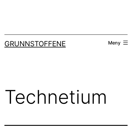
Gå
til
innhold
GRUNNSTOFFENE
Meny
Technetium