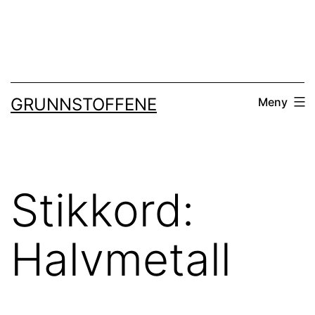
Gå
til
innhold
GRUNNSTOFFENE
Meny
Stikkord:
Halvmetall