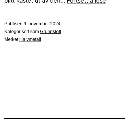
Poloniu
blitt kastet ut av den…
Fortsett å lese
Publisert
9. november 2024
Kategorisert som
Grunnstoff
Merket
Halvmetall