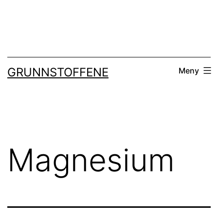
Gå
til
innhold
GRUNNSTOFFENE
Meny
Magnesium