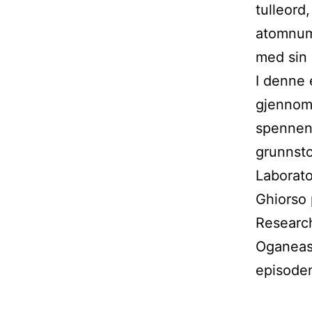
tulleord
atomnumm
med sin 
I denne 
gjennom
spennend
grunnst
Laborato
Ghiorso 
Research
Oganeas
episode