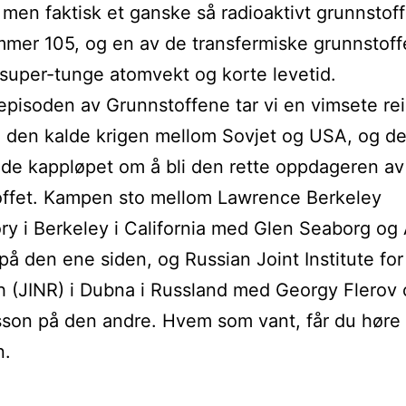
, men faktisk et ganske så radioaktivt grunnstof
er 105, og en av de transfermiske grunnstoff
super-tunge atomvekt og korte levetid.
episoden av Grunnstoffene tar vi en vimsete re
 den kalde krigen mellom Sovjet og USA, og de
e kappløpet om å bli den rette oppdageren av
offet. Kampen sto mellom Lawrence Berkeley
ry i Berkeley i California med Glen Seaborg og 
på den ene siden, og Russian Joint Institute fo
 (JINR) i Dubna i Russland med Georgy Flerov
son på den andre. Hvem som vant, får du høre 
n.