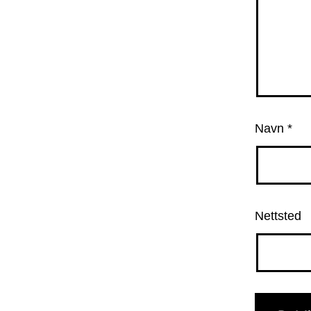
Navn
*
Nettsted