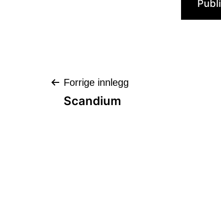
Innleggsnaviga
Forrige innlegg
Scandium