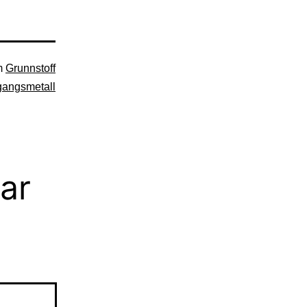
om
Grunnstoff
gangsmetall
ar