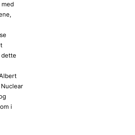
f med
ene,
ise
t
 dette
Albert
r Nuclear
 og
om i